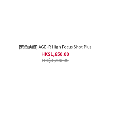
[緊緻煥顏] AGE-R High Focus Shot Plus
HK$1,850.00
HK$3,200.00