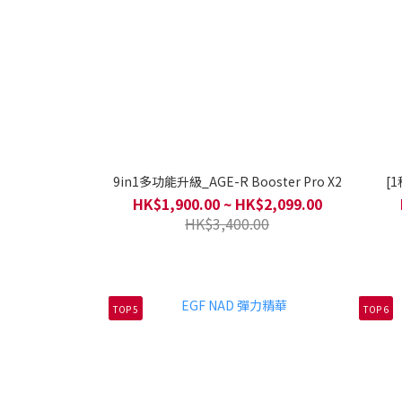
9in1多功能升級_AGE-R Booster Pro X2
[
HK$1,900.00 ~ HK$2,099.00
HK$3,400.00
TOP 5
TOP 6