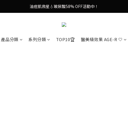
油痘肌救星💧玻尿酸58% OFF活動中！
9in1多功能美容儀🌸護膚效果UP！
果凍噴霧！一噴即現美白光透肌✨
9in1多功能美容儀🌸護膚效果UP！
產品分類
系列分類
TOP10🏆
醫美級效果 AGE-R 🤍